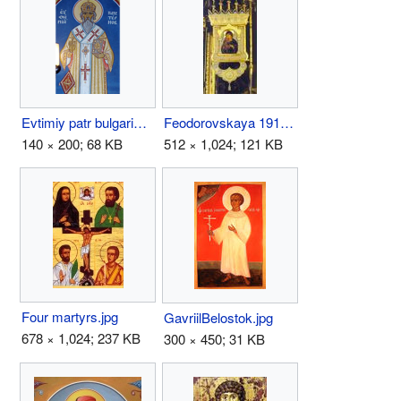
Evtimiy patr bulgaria.png
Feodorovskaya 1916.jpeg.jpg
140 × 200; 68 KB
512 × 1,024; 121 KB
Four martyrs.jpg
GavriilBelostok.jpg
678 × 1,024; 237 KB
300 × 450; 31 KB