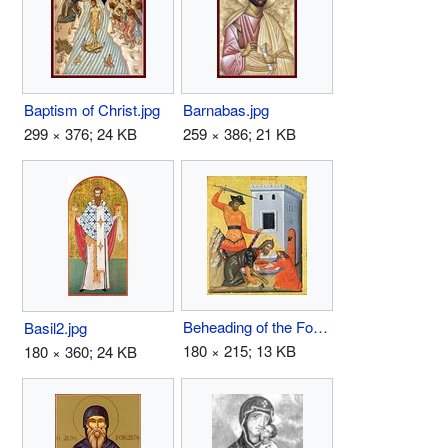
Baptism of Christ.jpg
Barnabas.jpg
299 × 376; 24 KB
259 × 386; 21 KB
Beheading of the Forerunner.jpg
Basil2.jpg
180 × 215; 13 KB
180 × 360; 24 KB