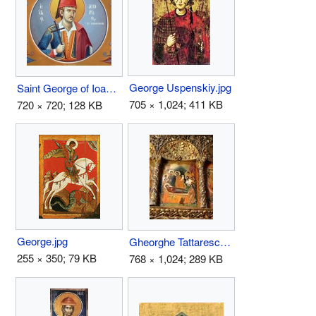
George Uspenskiy.jpg
Saint George of Ioannina (1808-1836).jpg
705 × 1,024; 411 KB
720 × 720; 128 KB
George.jpg
Gheorghe Tattarescu Icoana Biserica Coltea-1.jpg
255 × 350; 79 KB
768 × 1,024; 289 KB