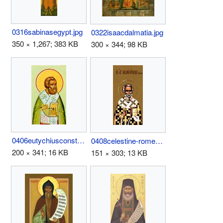
0316sabinasegypt.jpg
0322isaacdalmatia.jpg
350 × 1,267; 383 KB
300 × 344; 98 KB
0406eutychiusconstantinop.jpg
0408celestine-rome.jpg
200 × 341; 16 KB
151 × 303; 13 KB