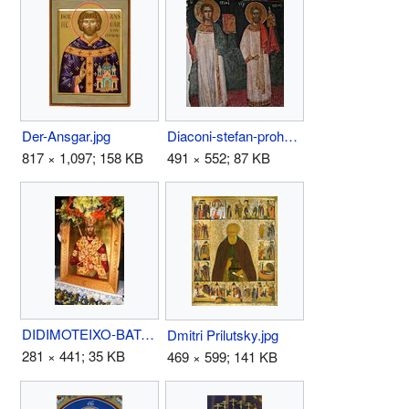
Der-Ansgar.jpg
Diaconi-stefan-prohor-rasca.JPG
817 × 1,097; 158 KB
491 × 552; 87 KB
DIDIMOTEIXO-BATATZIS.jpg
Dmitri Prilutsky.jpg
281 × 441; 35 KB
469 × 599; 141 KB