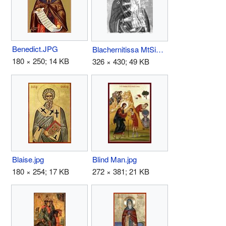
Benedict.JPG
Blachernitissa MtSinai.jpg
180 × 250; 14 KB
326 × 430; 49 KB
Blaise.jpg
Blind Man.jpg
180 × 254; 17 KB
272 × 381; 21 KB