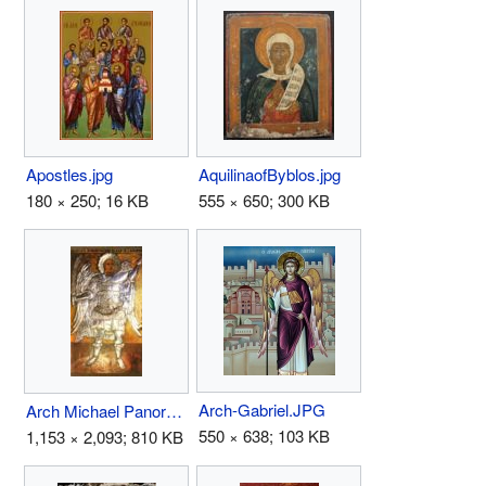
Apostles.jpg
AquilinaofByblos.jpg
180 × 250; 16 KB
555 × 650; 300 KB
Arch-Gabriel.JPG
Arch Michael Panormitis.jpg
550 × 638; 103 KB
1,153 × 2,093; 810 KB