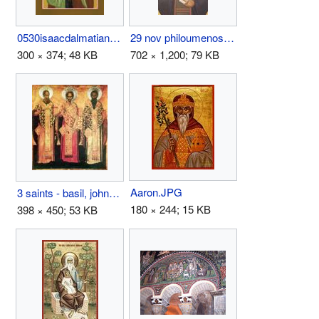
0530isaacdalmatian.jpg
29 nov philoumenos of jacobs well.jpg
300 × 374; 48 KB
702 × 1,200; 79 KB
Aaron.JPG
3 saints - basil, john, gregory.jpg
180 × 244; 15 KB
398 × 450; 53 KB