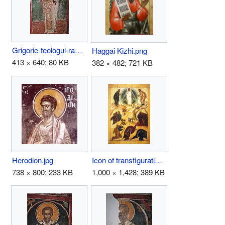
Grigorie-teologul-rasca.JPG
Haggai Kizhi.png
413 × 640; 80 KB
382 × 482; 721 KB
Herodion.jpg
Icon of transfiguration (Spaso-Preobrazhensky Monastery, Yaroslavl).jpg
738 × 800; 233 KB
1,000 × 1,428; 389 KB