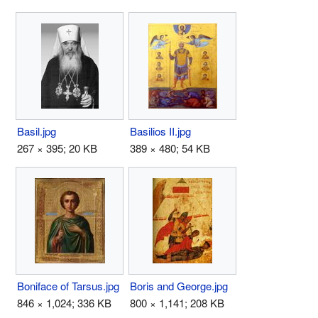
Basil.jpg
Basilios II.jpg
267 × 395; 20 KB
389 × 480; 54 KB
Boniface of Tarsus.jpg
Boris and George.jpg
846 × 1,024; 336 KB
800 × 1,141; 208 KB