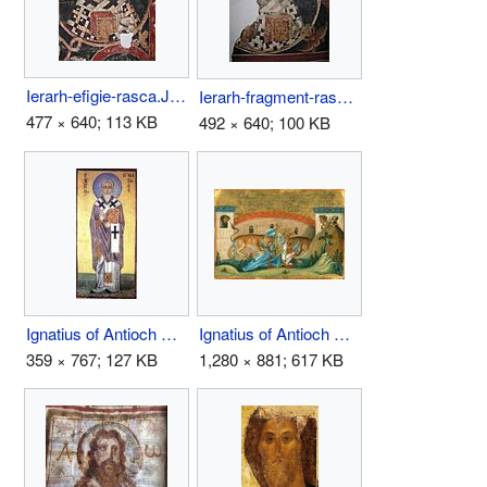
Ierarh-efigie-rasca.JPG
Ierarh-fragment-rasca.JPG
477 × 640; 113 KB
492 × 640; 100 KB
Ignatius of Antioch Greece.jpg
Ignatius of Antioch Menologion.jpg
359 × 767; 127 KB
1,280 × 881; 617 KB