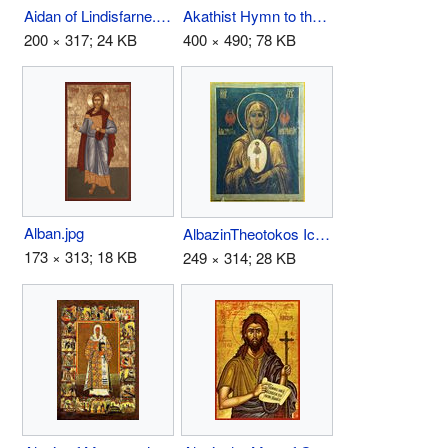
Aidan of Lindisfarne.jpg
Akathist Hymn to the Theotokos icon.jpg
200 × 317; 24 KB
400 × 490; 78 KB
Alban.jpg
AlbazinTheotokos Icon.jpg
173 × 313; 18 KB
249 × 314; 28 KB