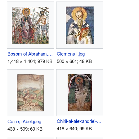
Bosom of Abraham, Good Theif in Paradise-- 16th c. mosaic, Roussanou Monastery, Meteora, Greece.jpg
Clemens I.jpg
1,418 × 1,404; 979 KB
500 × 661; 48 KB
Chiril-al-alexandriei-rasca.JPG
Cain şi Abel.jpeg
418 × 640; 99 KB
438 × 599; 69 KB