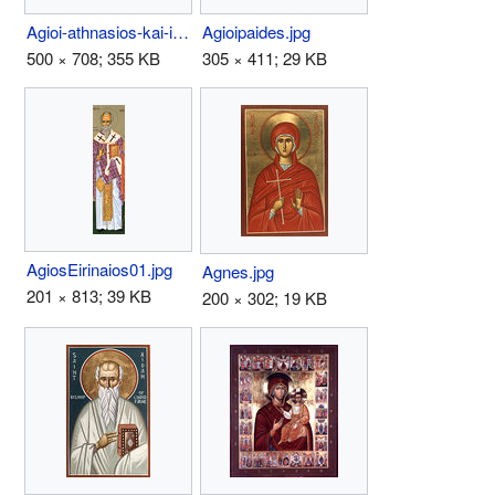
Agioi-athnasios-kai-ioasaf-oi-meteoritai.jpg
Agioipaides.jpg
500 × 708; 355 KB
305 × 411; 29 KB
AgiosEirinaios01.jpg
Agnes.jpg
201 × 813; 39 KB
200 × 302; 19 KB