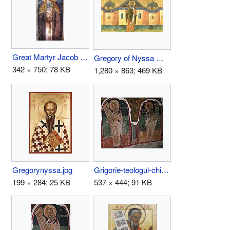
Great Martyr Jacob the Persian.JPG
Gregory of Nyssa Menologion.jpg
342 × 750; 78 KB
1,280 × 863; 469 KB
Gregorynyssa.jpg
Grigorie-teologul-chiril-alexandria-rasca.JPG
199 × 284; 25 KB
537 × 444; 91 KB