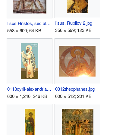
Iisus. Rubliov 2.jpg
Iisus Hristos, sec al IV-lea.jpg
356 × 599; 123 KB
558 × 600; 64 KB
0118cyril-alexandria.jpg
0312theophanes.jpg
600 × 1,246; 246 KB
600 × 512; 201 KB