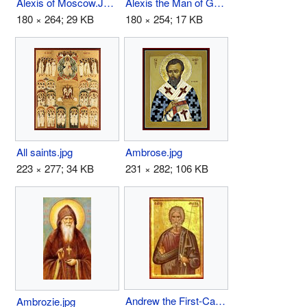
Alexis of Moscow.JPG
Alexis the Man of God.jpg
180 × 264; 29 KB
180 × 254; 17 KB
All saints.jpg
Ambrose.jpg
223 × 277; 34 KB
231 × 282; 106 KB
Andrew the First-Called.jpg
Ambrozie.jpg