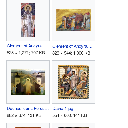
Clement of Ancyra Fresco.jpg
Clement of Ancyra.png
535 × 1,271; 707 KB
823 × 544; 1,006 KB
Dachau icon JForest.jpg
David 4.jpg
882 × 674; 131 KB
554 × 600; 141 KB