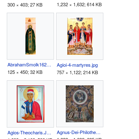
1,232 × 1,632; 614 KB
300 × 403; 27 KB
AbrahamSmolk1623.jpg
Agioi-4-martyres.jpg
125 × 450; 32 KB
757 × 1,122; 214 KB
Agnus-Dei-Philotheu-Athos.jpg
Agios-Theocharis.JPG