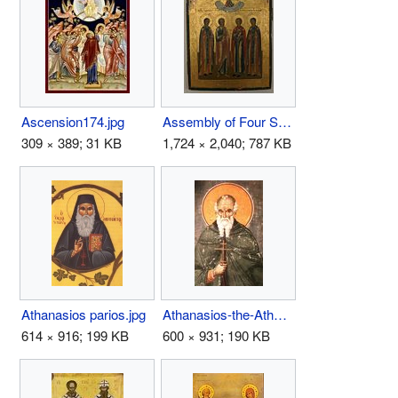
Ascension174.jpg
Assembly of Four Saints.jpg
309 × 389; 31 KB
1,724 × 2,040; 787 KB
Athanasios parios.jpg
Athanasios-the-Athonite.jpg
614 × 916; 199 KB
600 × 931; 190 KB