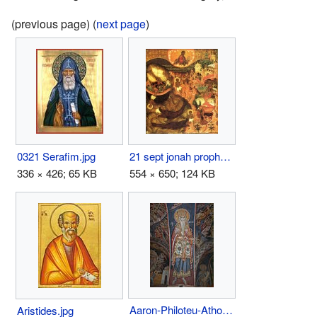
(previous page) (
next page
)
0321 Serafim.jpg
21 sept jonah prophet.jpg
336 × 426; 65 KB
554 × 650; 124 KB
Aaron-Philoteu-Athos.jpg
Aristides.jpg