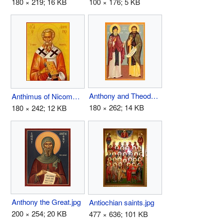
180 × 219; 16 KB
100 × 176; 5 KB
Anthony and Theodosius of Kiev Caves.jpg
Anthimus of Nicomedia.jpg
180 × 262; 14 KB
180 × 242; 12 KB
Anthony the Great.jpg
Antiochian saints.jpg
200 × 254; 20 KB
477 × 636; 101 KB