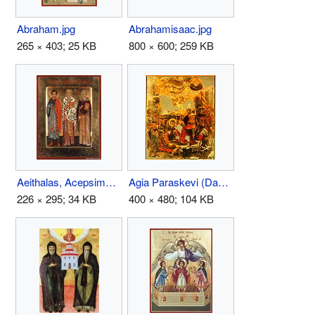
Abraham.jpg
Abrahamisaac.jpg
265 × 403; 25 KB
800 × 600; 259 KB
Aeithalas, Acepsimus, and Joseph.jpg
Agia Paraskevi (Damaskinos).jpg
226 × 295; 34 KB
400 × 480; 104 KB