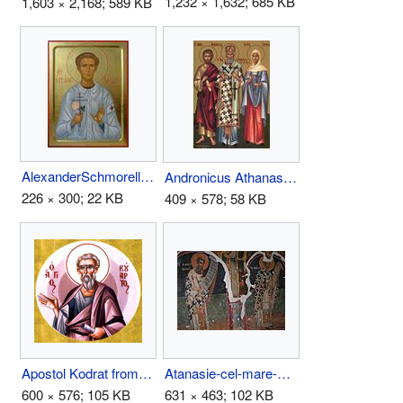
1,232 × 1,632; 685 KB
1,603 × 2,168; 589 KB
AlexanderSchmorell.jpeg
Andronicus Athanasius and Junias.jpg
226 × 300; 22 KB
409 × 578; 58 KB
Apostol Kodrat from Afinen.jpg
Atanasie-cel-mare-nicolae-rasca.JPG
600 × 576; 105 KB
631 × 463; 102 KB